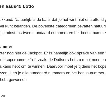
eën 6aus49 Lotto
kend. Natuurlijk is de kans dat je het wint niet ontzettend 
wel kunt belanden. De bovenste categorieën bevatten natuurl
et je minstens twee standaard nummers en het bonus numme
nummer
r nog niet de Jackpot. Er is namelijk ook sprake van een ‘b
 het ‘supernummer’ of, zoals de Duitsers het zo mooi noemen,
a kans hebt om te winnen. Daarvoor moet je tijdens het kopen
ezen. Heb je alle standaard nummers en het bonus nummer g
t hebt gewonnen!
 on