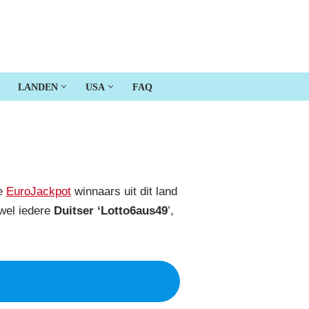
LANDEN
USA
FAQ
de
EuroJackpot
winnaars uit dit land
jwel iedere
Duitser ‘Lotto6aus49
’,