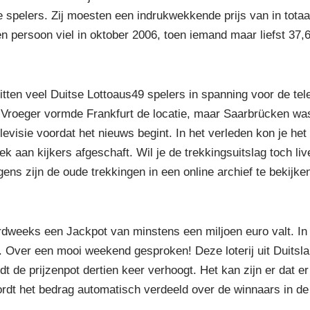
ke spelers. Zij moesten een indrukwekkende prijs van in tota
n persoon viel in oktober 2006, toen iemand maar liefst 37,
ten veel Duitse Lottoaus49 spelers in spanning voor de tele
 Vroeger vormde Frankfurt de locatie, maar Saarbrücken was
evisie voordat het nieuws begint. In het verleden kon je he
k aan kijkers afgeschaft. Wil je de trekkingsuitslag toch li
ens zijn de oude trekkingen in een online archief te bekijke
dweeks een Jackpot van minstens een miljoen euro valt. In h
. Over een mooi weekend gesproken! Deze loterij uit Duitslan
t de prijzenpot dertien keer verhoogt. Het kan zijn er dat e
ordt het bedrag automatisch verdeeld over de winnaars in de