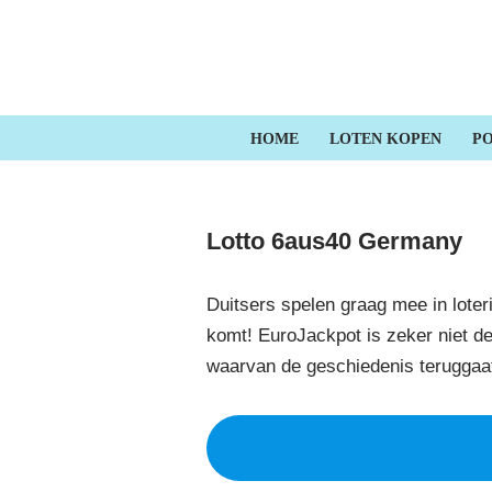
Ga
naar
de
HOME
LOTEN KOPEN
PO
inhoud
Lotto 6aus40 Germany
Duitsers spelen graag mee in loter
komt! EuroJackpot is zeker niet de
waarvan de geschiedenis teruggaat 