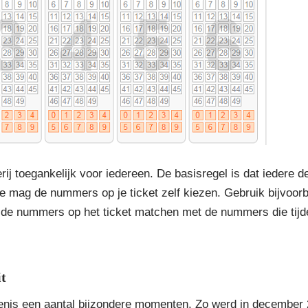
ij toegankelijk voor iedereen. De basisregel is dat iedere
e mag de nummers op je ticket zelf kiezen. Gebruik bijvoor
s de nummers op het ticket matchen met de nummers die tijde
t
enis een aantal bijzondere momenten. Zo werd in december 